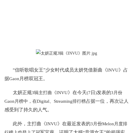
“信听歌唱女王”少女时代成员太妍凭借新曲《
》占
INVU
据
月榜双冠王。
Gaon
太妍正规
》在今天
日
发表的
3辑主打曲《INVU
(7
)
3月份
占据一位，再次让人
Gaon月榜中，在Digital、Streaming排行榜
感受到了持久的人气。
此外，主打曲《
》在最近发表的
份
INVU
3月
Melon月度排
军宝座，证明了太妍
音源女王”的超强实
行榜上也登上了冠
“