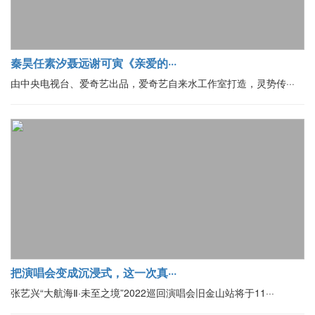
秦昊任素汐聂远谢可寅《亲爱的···
由中央电视台、爱奇艺出品，爱奇艺自来水工作室打造，灵势传···
把演唱会变成沉浸式，这一次真···
张艺兴“大航海Ⅱ·未至之境”2022巡回演唱会旧金山站将于11···