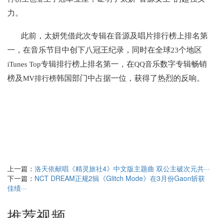
力。
此前，太妍凭借此次专辑在音源及唱片排行榜上排名第
一，在音乐节目中创下八冠王纪录，同时在全球
个地区
23
专辑排行榜上排名第一，在
乐数字专辑畅销
iTunes Top
QQ音
榜及
韩国部门中占据一位，获得了热烈的反响。
MV排行榜
上一篇：
洛天依献唱《精灵旅社4》中文版主题曲 双公主破次元共···
下一篇：
NCT DREAM正规2辑《Glitch Mode》在3月份Gaon斩获
佳绩···
推荐视频